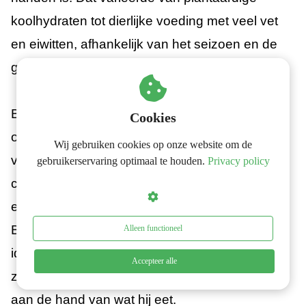
koolhydraten tot dierlijke voeding met veel vet
en eiwitten, afhankelijk van het seizoen en de
geografische ligging.
Bij onderzoek naar de darmflora moet er dan
Cookies
ook rekening gehouden worden met het
Wij gebruiken cookies op onze website om de
voedingspatroon van een persoon, en de
gebruikerservaring optimaal te houden.
Privacy policy
capaciteit van de darmflora om zich snel en
effectief aan te passen aan veranderingen.
Beter is het dus om niet te werken met een
Alleen functioneel
ideaal model van hoe de darmflora eruit moet
Accepteer alle
zien, maar eerder hoe een individu functioneert
aan de hand van wat hij eet.