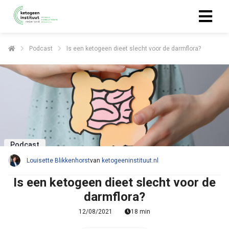
Podcast
Is een ketogeen dieet slecht voor de darmflora?
ngen
 policy
oneel
onele
Podcast
s zijn
kelijk om
Louisette Blikkenhorst
van
ketogeeninstituut.nl
bsite te
Is een ketogeen dieet slecht voor de
ken. Ze
darmflora?
 gebruikt
asisfuncties
12/08/2021
18 min
der deze