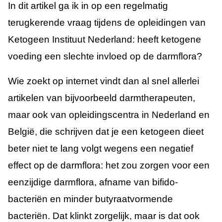
In dit artikel ga ik in op een regelmatig
 op de
e. Hierdoor
terugkerende vraag tijdens de opleidingen van
 website-
Ketogeen Instituut Nederland: heeft ketogene
ren
voeding een slechte invloed op de darmflora?
nte
enties
gebaseerd
Wie zoekt op internet vindt dan al snel allerlei
 gedrag van
artikelen van bijvoorbeeld darmtherapeuten,
ezoeker.
maar ook van opleidingscentra in Nederland en
België, die schrijven dat je een ketogeen dieet
uren
beter niet te lang volgt wegens een negatief
effect op de darmflora: het zou zorgen voor een
eenzijdige darmflora, afname van bifido-
bacteriën en minder butyraatvormende
bacteriën. Dat klinkt zorgelijk, maar is dat ook