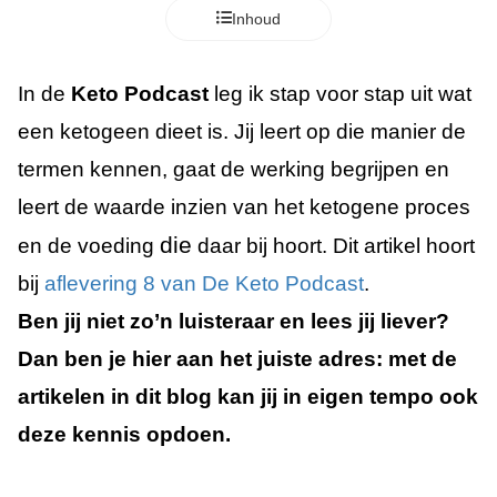
s kan de
Inhoud
e niet
oneren.
In de
Keto Podcast
leg ik stap voor stap uit wat
ieken
een ketogeen dieet is. Jij leert op die manier de
ische
termen kennen, gaat de werking begrijpen en
s worden
kt om
leert de waarde inzien van het ketogene proces
em
die
en de voeding
daar bij hoort. Dit artikel hoort
tie te
elen over
bij
aflevering 8 van De Keto Podcast
.
drag van
Ben jij niet zo’n luisteraar en lees jij liever?
zoeker op
site.
Dan ben je hier aan het juiste adres: met de
artikelen in dit blog kan jij in eigen tempo ook
ing
deze kennis opdoen.
ingcookies
 gebruikt
oekers te