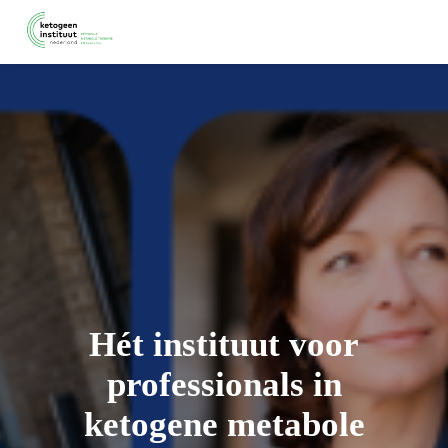
gen
 policy
neel
onele
 zijn
kelijk om
Hét instituut voor
bsite te
ken. Ze
professionals in
 gebruikt
ketogene metabole
uncties en