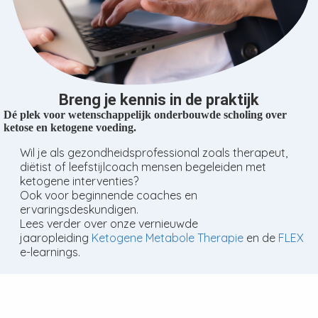
oekers te
 op de
e. Hierdoor
 website-
ren
Breng je kennis in de praktijk
nte
Dé plek voor wetenschappelijk onderbouwde scholing over
enties
ketose en ketogene voeding.
gebaseerd
 gedrag
Wil je als gezondheidsprofessional zoals therapeut,
diëtist of leefstijlcoach mensen begeleiden met
ze
ketogene interventies?
er.
Ook voor beginnende coaches en
ervaringsdeskundigen.
Lees verder over onze vernieuwde
ren
jaaropleiding
Ketogene Metabole Therapie
en de
FLEX
e-learnings.