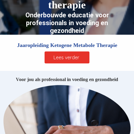
therapie
 deze
s kan de
Onderbouwde educatie voor
 niet
professionals in voeding en
oneren.
gezondheid
eken
Jaaropleiding Ketogene Metabole Therapie
ische
s worden
Lees verder
kt om
em
tie te
Voor jou als professional in voeding en gezondheid
elen over
drag van
zoeker op
site.
ng
ingcookies
 gebruikt