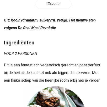
s kan de
Inhoud
e niet
oneren.
Uit:
Koolhydraatarm, suikervrij, vetrijk. Het nieuwe eten
ieken
volgens De Real Meal Revolutie
ische
s worden
Ingrediënten
kt om
em
VOOR 2 PERSONEN
tie te
elen over
Dit is een fantastisch vegetarisch gerecht en past perfect
drag van
zoeker op
bij de herfst. Je kunt het ook als bijgerecht serveren. Met
site.
een flinke schep van die heerlijke room erbij heb je verder
ing
ingcookies
 gebruikt
oekers te