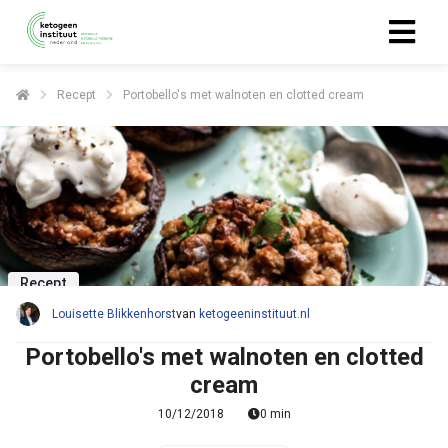
Recept
Portobello's met walnoten en clotted cream
ngen
 policy
oneel
onele
Recept
s zijn
kelijk om
Louisette Blikkenhorst
van
ketogeeninstituut.nl
bsite te
Portobello's met walnoten en clotted
ken. Ze
cream
 gebruikt
asisfuncties
10/12/2018
0 min
der deze