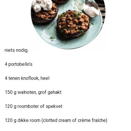
 op de
e. Hierdoor
 website-
ren
nte
enties
gebaseerd
niets nodig.
 gedrag van
ezoeker.
4 portobello’s
4 tenen knoflook, heel
uren
150 g walnoten, grof gehakt
120 g roomboter of spekvet
120 g dikke room (clotted cream of crème fraîche)