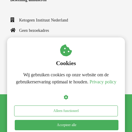
Ketogeen Instituut Nederland
Geen bezoekadres
0625008494
info@ketogeeninstituut.nl
KvK nummer: 50052810
Cookies
BTW nummer: NL001573315B07
Wij gebruiken cookies op onze website om de
gebruikerservaring optimaal te houden.
Privacy policy
© Ketogeen Instituut Nederland 2018-2026
Alleen functioneel
Accepteer alle