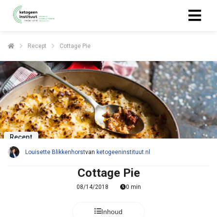
Recept
Cottage Pie
ngen
 policy
oneel
onele
Recept
s zijn
kelijk om
Louisette Blikkenhorst
van
ketogeeninstituut.nl
bsite te
Cottage Pie
ken. Ze
 gebruikt
08/14/2018
0 min
asisfuncties
der deze
Inhoud