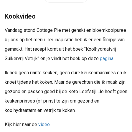
s kan de
e niet
Kookvideo
oneren.
ieken
Vandaag stond Cottage Pie met gehakt en bloemkoolpuree
ische
bij ons op het menu. Ter inspiratie heb ik er een filmpje van
s worden
gemaakt. Het recept komt uit het boek "Koolhydraatvrij
kt om
Suikervrij Vetrijk" en je vindt het boek op deze
pagina
.
em
tie te
Ik heb geen riante keuken, geen dure keukenmachines en ik
elen over
drag van
knoei tijdens het koken. Maar de gerechten die ik maak zijn
zoeker op
gezond en passen goed bij de Keto Leefstijl. Je hoeft geen
site.
keukenprinses (of prins) te zijn om gezond en
ing
koolhydraatarm en vetrijk te koken.
ingcookies
 gebruikt
Kijk hier naar de
video
.
oekers te