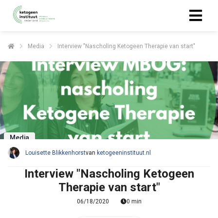
Media
Interview "Nascholing Ketogeen Therapie van start"
ngen
 policy
oneel
onele
Media
s zijn
kelijk om
Louisette Blikkenhorst
van
ketogeeninstituut.nl
bsite te
Interview "Nascholing Ketogeen
ken. Ze
Therapie van start"
 gebruikt
asisfuncties
06/18/2020
0 min
der deze