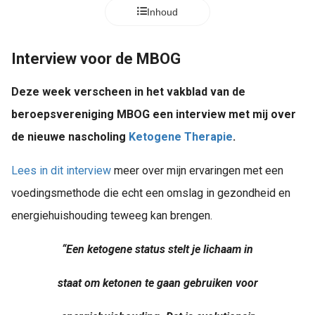
s kan de
Inhoud
e niet
oneren.
Interview voor de MBOG
ieken
Deze week verscheen in het vakblad van de
ische
s worden
beroepsvereniging MBOG een interview met mij over
kt om
de nieuwe nascholing
Ketogene Therapie
.
em
tie te
Lees in dit interview
meer over mijn ervaringen met een
elen over
voedingsmethode die echt een omslag in gezondheid en
drag van
zoeker op
energiehuishouding teweeg kan brengen.
site.
“Een ketogene status stelt je lichaam in
ing
ingcookies
staat om ketonen te gaan gebruiken voor
 gebruikt
oekers te