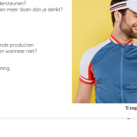
dersteunen?
men meer doen dan je denkt?
ende producten
 en wanneer niet?
ning.
'Exog
Zome
Geld
Meld je aan