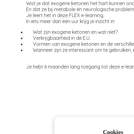
Wist je dat exogene ketonen het hart kunnen on
an deze
En dat ze bij metabole én neurologische proble
ezoeker.
Je leert het in deze FLEX e-learning.
In iets meer dan een uur krijg je inzicht in:
orkeuren
Wat zijn exogene ketonen en wat niet?
slaan
Verkrijgbaarheid in de E.U.
Vormen van exogene ketonen en de verschill
Wanneer zijn ze interessant om te gebruiken,
Je hebt 6 maanden lang toegang tot deze e-lear
Cookies