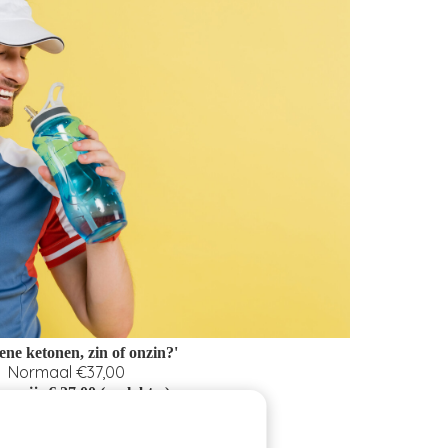
ene ketonen, zin of onzin?'
Normaal €37,00
rprijs € 27,00 (excl. btw)
ig t/m 21 september 2026