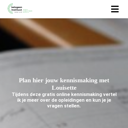
gen
 policy
neel
onele
Plan hier jouw kennismaking met
 zijn
Louisette
kelijk om
Tijdens deze gratis online kennismaking vertel
bsite te
ik je meer over de opleidingen en kun je je
ken. Ze
vragen stellen.
 gebruikt
uncties en